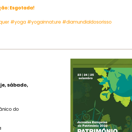
ição: Esgotada!
quer
#yoga
#yogainnature
#diamundialdosorisso
je, sábado,
ânico do
a