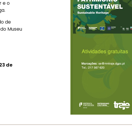
 e o
ga.
do de
e do Museu
23 de