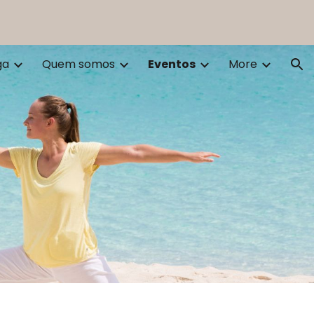
ion
ga
Quem somos
Eventos
More