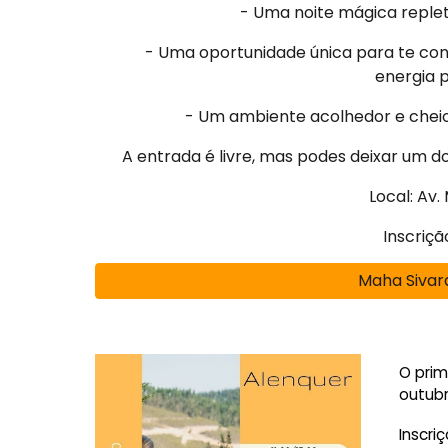
- Uma noite mágica replet
- Uma oportunidade única para te cone
energia 
- Um ambiente acolhedor e cheio 
A entrada é livre, mas podes deixar um d
Local: Av. 
Inscriçã
Maha Sivara
O prim
outubr
Inscri