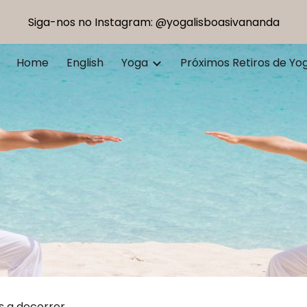
Siga-nos no Instagram: @yogalisboasivananda
ip to main content
Skip to navigat
Home
English
Yoga
Próximos Retiros de Yo
 a decorrer.