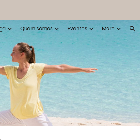
ion
oga
Quem somos
Eventos
More
.