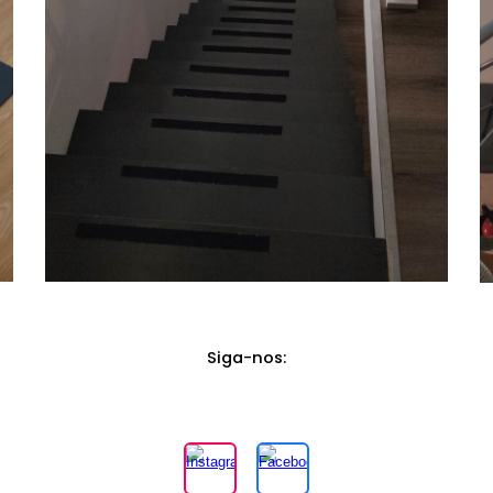
Siga-nos
: