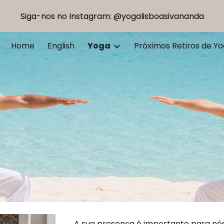
Siga-nos no Instagram: @yogalisboasivananda
ip to main content
Skip to navigat
Home
English
Yoga
Próximos Retiros de Y
A sua presença é importante para nós