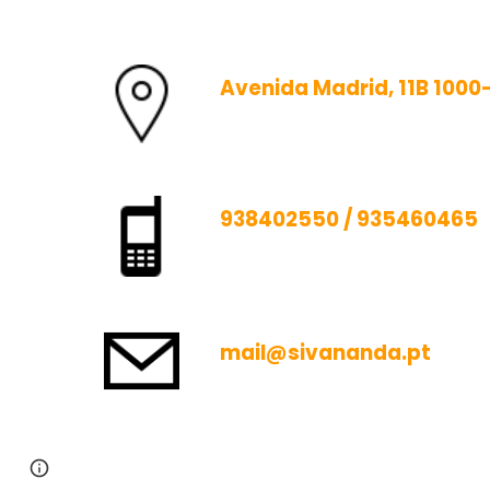
Avenida Madrid, 11B 1000
938402550
/
935460465
mail@sivananda.pt
Page
Report abuse