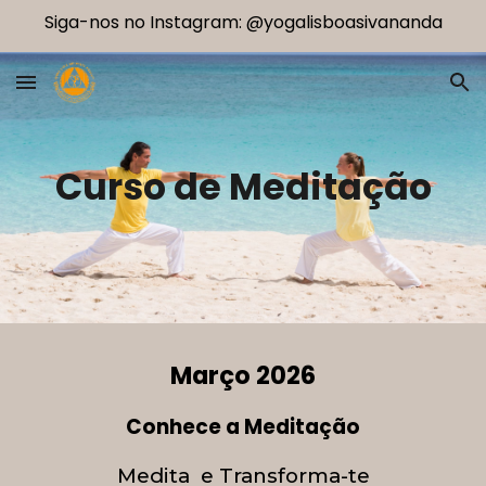
Siga-nos no Instagram: @yogalisboasivananda
Skip to main content
Skip to navigation
Curso de Meditação
Março
202
6
Conhece a Meditação
Medita
e
Transforma-te