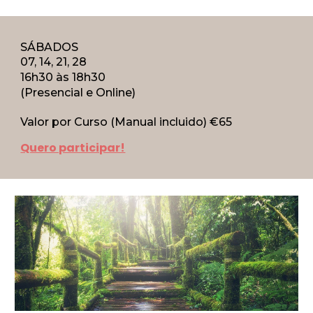
SÁBADOS
07, 14, 21, 28
1
6
h
3
0 às 1
8
h
3
0
(Presencial e Online)
Valor por Curso (Manual incluido) €
65
Quero participar!